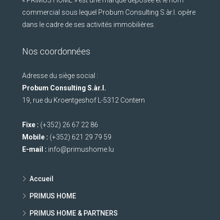
« PRIMUS HOME » est une marque déposée et le nom
commercial sous lequel Probum Consulting S.àr.l. opère
dans le cadre de ses activités immobilières.
Nos coordonnées
Adresse du siège social :
Probum Consulting S.àr.l.
19, rue du Kroentgeshof L-5312 Contern
Fixe :
(+352) 26 67 22 86
Mobile :
(+352) 621 29 79 59
E-mail :
info@primushome.lu
Accueil
PRIMUS HOME
PRIMUS HOME & PARTNERS